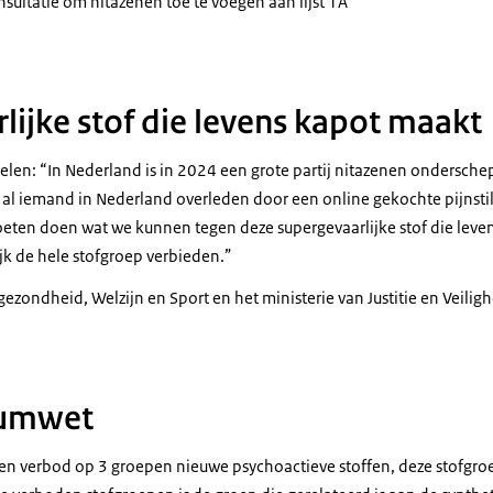
sultatie om nitazenen toe te voegen aan lijst 1A
lijke stof die levens kapot maakt
Tielen: “In Nederland is in 2024 een grote partij nitazenen onderschep
 al iemand in Nederland overleden door een online gekochte pijnstil
eten doen wat we kunnen tegen deze supergevaarlijke stof die lev
jk de hele stofgroep verbieden.”
gezondheid, Welzijn en Sport en het ministerie van Justitie en Veil
iumwet
een verbod op 3 groepen nieuwe psychoactieve stoffen, deze stofgroep