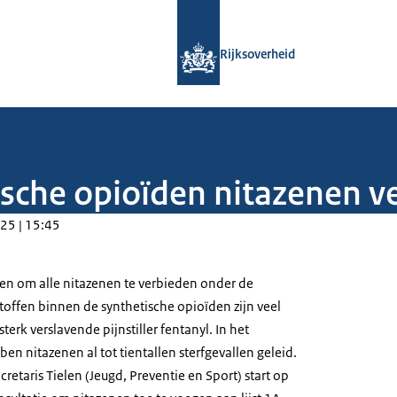
Naar de homepage van Rijksoverheid
Rijksoverheid
ische opioïden nitazenen v
25 | 15:45
ten om alle nitazenen te verbieden onder de
offen binnen de synthetische opioïden zijn veel
erk verslavende pijnstiller fentanyl. In het
en nitazenen al tot tientallen sterfgevallen geleid.
ecretaris Tielen (Jeugd, Preventie en Sport) start op