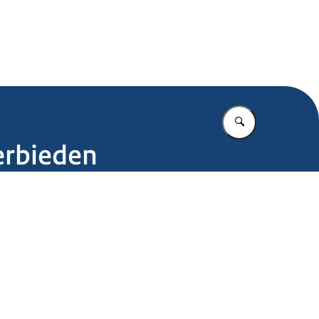
.nl
Vul in wat u z
erbieden