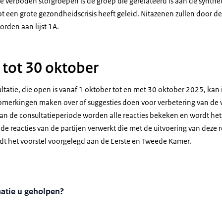
 verboden stofgroepen is de groep die gerelateerd is aan de synthet
t een grote gezondheidscrisis heeft geleid. Nitazenen zullen door de
rden aan lijst 1A.
tot 30 oktober
ltatie, die open is vanaf 1 oktober tot en met 30 oktober 2025, kan 
opmerkingen maken over of suggesties doen voor verbetering van de
van de consultatieperiode worden alle reacties bekeken en wordt het
e reacties van de partijen verwerkt die met de uitvoering van deze 
t het voorstel voorgelegd aan de Eerste en Tweede Kamer.
matie u geholpen?