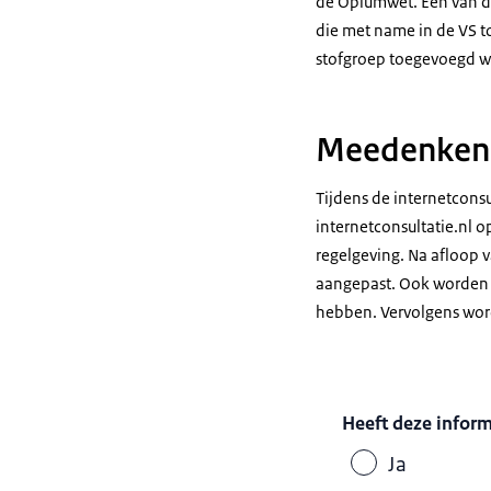
de Opiumwet. Een van de
die met name in de VS to
stofgroep toegevoegd wo
Meedenken 
Tijdens de internetconsu
internetconsultatie.nl 
regelgeving. Na afloop 
aangepast. Ook worden d
hebben. Vervolgens word
Heeft deze infor
Ja