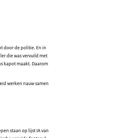
t door de politie. En in
ler die was vervuild met
ens kapot maakt. Daarom
igheid werken nauw samen
en staan op lijst IA van