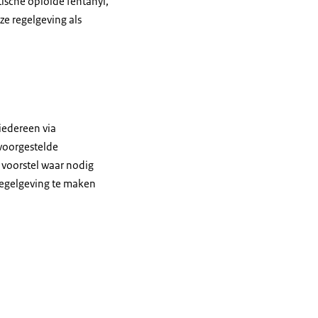
ische opioïde fentanyl,
ze regelgeving als
iedereen via
 voorgestelde
 voorstel waar nodig
regelgeving te maken