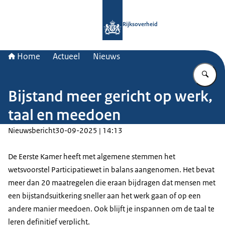
Naar de homepage van Rijksoverheid
Rijksoverheid
Home
Actueel
Nieuws
Vu
Bijstand meer gericht op werk,
taal en meedoen
Nieuwsbericht
30-09-2025 | 14:13
De Eerste Kamer heeft met algemene stemmen het
wetsvoorstel Participatiewet in balans aangenomen. Het bevat
meer dan 20 maatregelen die eraan bijdragen dat mensen met
een bijstandsuitkering sneller aan het werk gaan of op een
andere manier meedoen. Ook blijft je inspannen om de taal te
leren definitief verplicht.