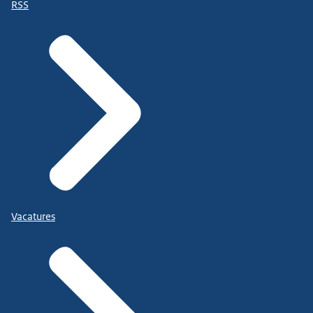
RSS
Vacatures