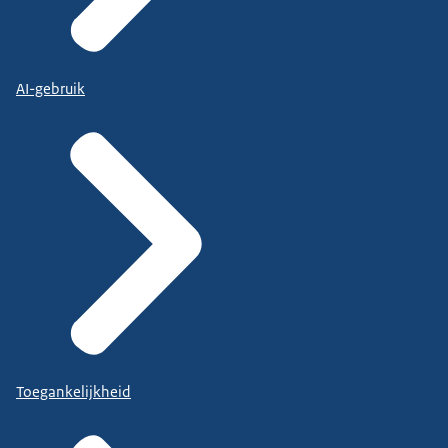
AI-gebruik
Toegankelijkheid