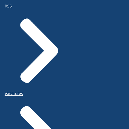
RSS
Vacatures