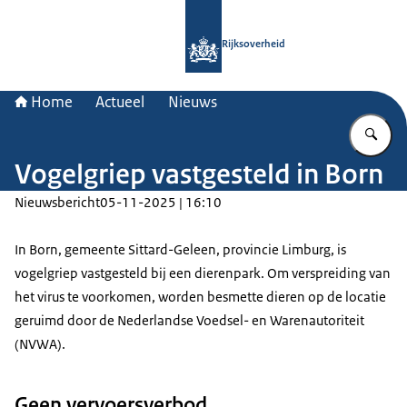
Naar de homepage van Rijksoverheid
Rijksoverheid
Home
Actueel
Nieuws
Vu
Vogelgriep vastgesteld in Born
Nieuwsbericht
05-11-2025 | 16:10
In Born, gemeente Sittard-Geleen, provincie Limburg, is
vogelgriep vastgesteld bij een dierenpark. Om verspreiding van
het virus te voorkomen, worden besmette dieren op de locatie
geruimd door de Nederlandse Voedsel- en Warenautoriteit
(NVWA).
Geen vervoersverbod