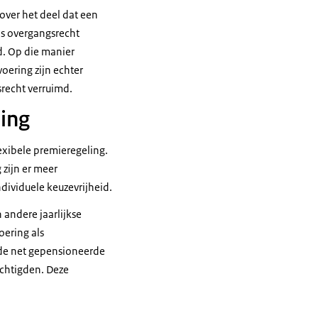
ver het deel dat een
as overgangsrecht
. Op die manier
oering zijn echter
recht verruimd.
ling
xibele premieregeling.
zijn er meer
ndividuele keuzevrijheid.
 andere jaarlijkse
oering als
 de net gepensioneerde
chtigden. Deze