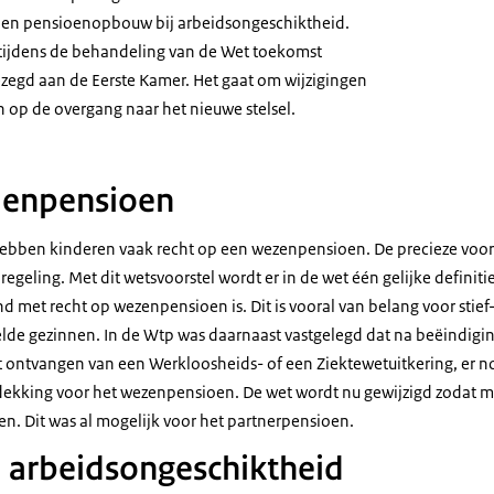
en pensioenopbouw bij arbeidsongeschiktheid.
tijdens de behandeling van de Wet toekomst
egd aan de Eerste Kamer. Het gaat om wijzigingen
 op de overgang naar het nieuwe stelsel.
enpensioen
 hebben kinderen vaak recht op een wezenpensioen. De precieze voo
regeling. Met dit wetsvoorstel wordt er in de wet één gelijke definiti
 met recht op wezenpensioen is. Dit is vooral van belang voor stief
lde gezinnen. In de Wtp was daarnaast vastgelegd dat na beëindigin
et ontvangen van een Werkloosheids- of een Ziektewetuitkering, er 
ekking voor het wezenpensioen. De wet wordt nu gewijzigd zodat men
en. Dit was al mogelijk voor het partnerpensioen.
j arbeidsongeschiktheid