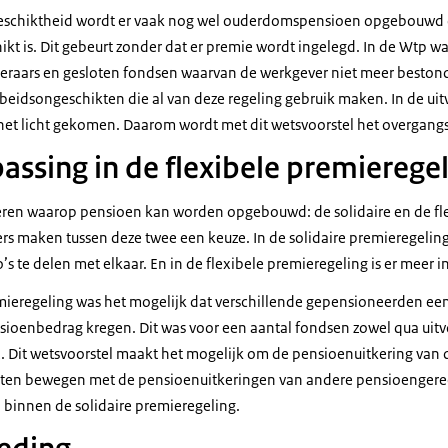
geschiktheid wordt er vaak nog wel ouderdomspensioen opgebouwd o
kt is. Dit gebeurt zonder dat er premie wordt ingelegd. In de Wtp w
raars en gesloten fondsen waarvan de werkgever niet meer bestond
rbeidsongeschikten die al van deze regeling gebruik maken. In de uitv
et licht gekomen. Daarom wordt met dit wetsvoorstel het overgangs
assing in de flexibele premierege
ren waarop pensioen kan worden opgebouwd: de solidaire en de fle
 maken tussen deze twee een keuze. In de solidaire premieregeling 
s te delen met elkaar. En in de flexibele premieregeling is er meer i
mieregeling was het mogelijk dat verschillende gepensioneerden een
ioenbedrag kregen. Dit was voor een aantal fondsen zowel qua uitv
 Dit wetsvoorstel maakt het mogelijk om de pensioenuitkering van
 laten bewegen met de pensioenuitkeringen van andere pensioengere
 binnen de solidaire premieregeling.