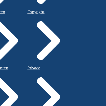
ren
Copyright
nten
Privacy