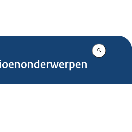
.nl
Vul in wat u z
sioenonderwerpen