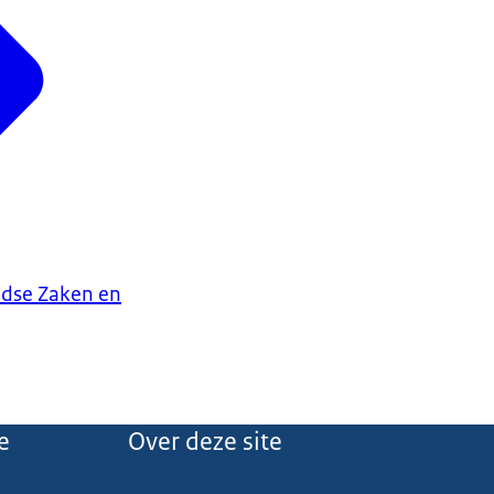
ndse Zaken en
e
Over deze site