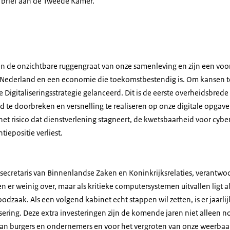
 brief aan de Tweede Kamer.
n de onzichtbare ruggengraat van onze samenleving en zijn een voo
Nederland en een economie die toekomstbestendig is. Om kansen te
 Digitaliseringsstrategie gelanceerd. Dit is de eerste overheidsbrede
id te doorbreken en versnelling te realiseren op onze digitale opgave
et risico dat dienstverlening stagneert, de kwetsbaarheid voor cybe
tiepositie verliest.
secretaris van Binnenlandse Zaken en Koninkrijksrelaties, verantwoo
n er weinig over, maar als kritieke computersystemen uitvallen ligt alle
dzaak. Als een volgend kabinet echt stappen wil zetten, is er jaarli
isering. Deze extra investeringen zijn de komende jaren niet alleen 
an burgers en ondernemers en voor het vergroten van onze weerbaar