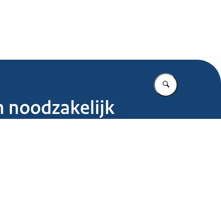
.nl
Vul in wat u z
en noodzakelijk