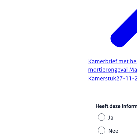
Kamerbrief met bel
mortierongeval Mal
Kamerstuk
27-11-
Heeft deze infor
Ja
Nee