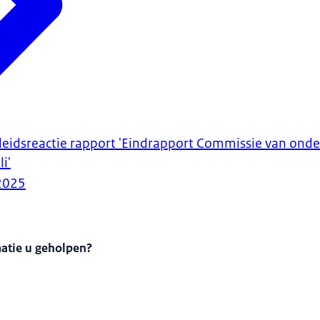
eidsreactie rapport 'Eindrapport Commissie van ond
i'
2025
matie u geholpen?