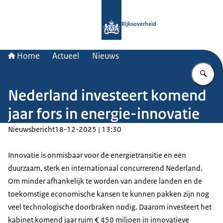
Naar de homepage van Rijksoverheid
Rijksoverheid
Home
Actueel
Nieuws
Vu
Nederland investeert komend
jaar fors in energie-innovatie
Nieuwsbericht
18-12-2025 | 13:30
Innovatie is onmisbaar voor de energietransitie en een
duurzaam, sterk en internationaal concurrerend Nederland.
Om minder afhankelijk te worden van andere landen en de
toekomstige economische kansen te kunnen pakken zijn nog
veel technologische doorbraken nodig. Daarom investeert het
kabinet komend jaar ruim € 450 miljoen in innovatieve