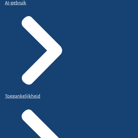
AI-gebruik
Toegankelijkheid