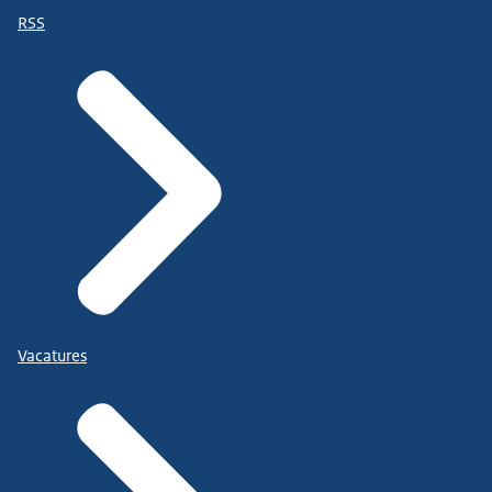
RSS
Vacatures