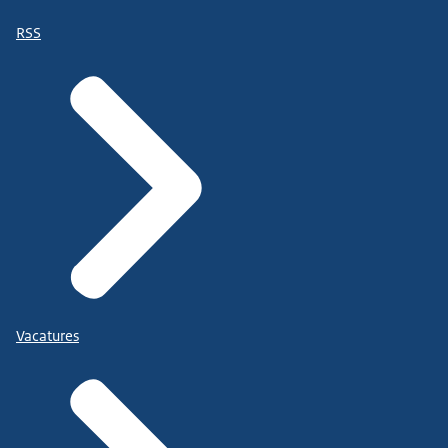
RSS
Vacatures