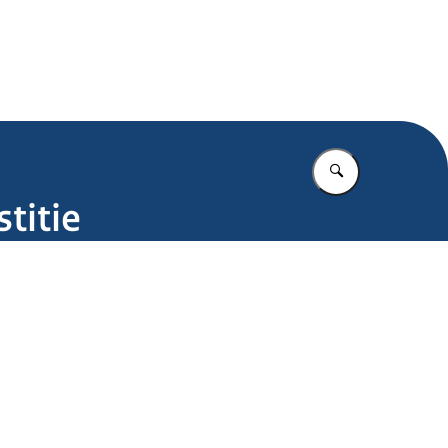
.nl
Vul in wat u z
titie