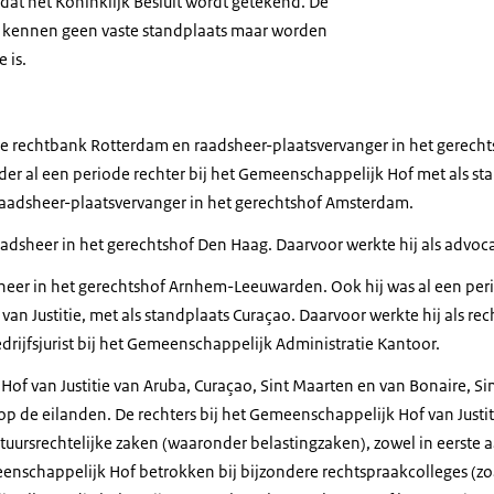
dat het Koninklijk Besluit wordt getekend. De
 kennen geen vaste standplaats maar worden
 is.
ij de rechtbank Rotterdam en raadsheer-plaatsvervanger in het gerec
der al een periode rechter bij het Gemeenschappelijk Hof met als st
 raadsheer-plaatsvervanger in het gerechtshof Amsterdam.
aadsheer in het gerechtshof Den Haag. Daarvoor werkte hij als advoc
heer in het gerechtshof Arnhem-Leeuwarden. Ook hij was al een peri
n Justitie, met als standplaats Curaçao. Daarvoor werkte hij als rec
rijfsjurist bij het Gemeenschappelijk Administratie Kantoor.
f van Justitie van Aruba, Curaçao, Sint Maarten en van Bonaire, Sin
op de eilanden. De rechters bij het Gemeenschappelijk Hof van Justi
tuursrechtelijke zaken (waaronder belastingzaken), zowel in eerste a
enschappelijk Hof betrokken bij bijzondere rechtspraakcolleges (zo