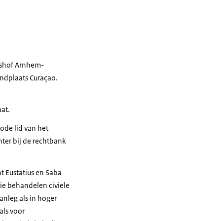
htshof Arnhem-
andplaats Curaçao.
aat.
ode lid van het
hter bij de rechtbank
t Eustatius en Saba
tie behandelen civiele
anleg als in hoger
als voor