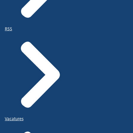
RSS
Vacatures