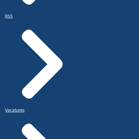
RSS
Vacatures