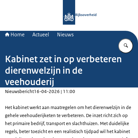
Naar de homepage van Rijksoverheid
Rijksoverheid
Home
Actueel
Nieuws
Vu
Kabinet zet in op verbeteren
dierenwelzijn in de
veehouderij
Nieuwsbericht
16-04-2026 | 11:00
Het kabinet werkt aan maatregelen om het dierenwelzijn in de
gehele veehouderijketen te verbeteren. De inzet richt zich op
het primaire bedrijf, transport en slachthuizen. Met duidelijke
regels, beter toezicht en een realistisch tijdpad wil het kabinet