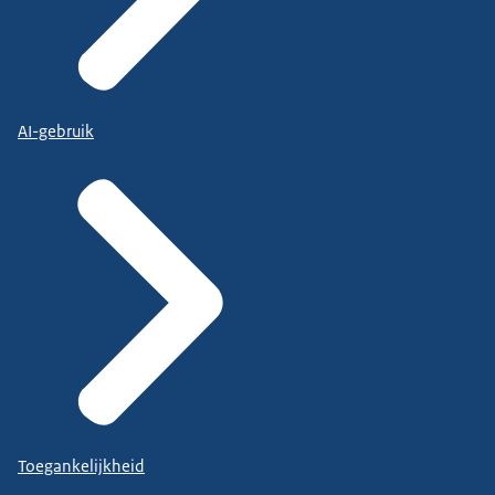
AI-gebruik
Toegankelijkheid