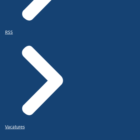
RSS
Vacatures