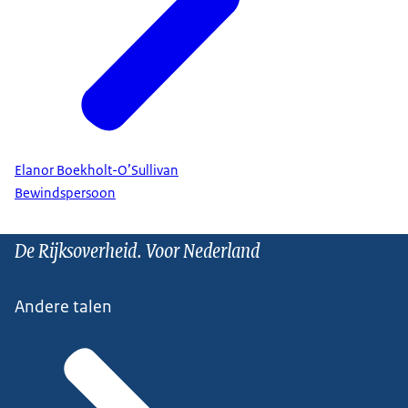
Elanor Boekholt-O’Sullivan
Bewindspersoon
De Rijksoverheid. Voor Nederland
Andere talen