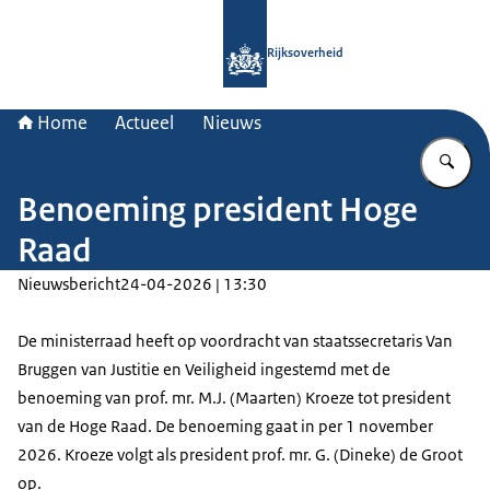
Naar de homepage van Rijksoverheid
Rijksoverheid
Home
Actueel
Nieuws
Vu
Benoeming president Hoge
Raad
Nieuwsbericht
24-04-2026 | 13:30
De ministerraad heeft op voordracht van staatssecretaris Van
Bruggen van Justitie en Veiligheid ingestemd met de
benoeming van prof. mr. M.J. (Maarten) Kroeze tot president
van de Hoge Raad. De benoeming gaat in per 1 november
2026. Kroeze volgt als president prof. mr. G. (Dineke) de Groot
op.