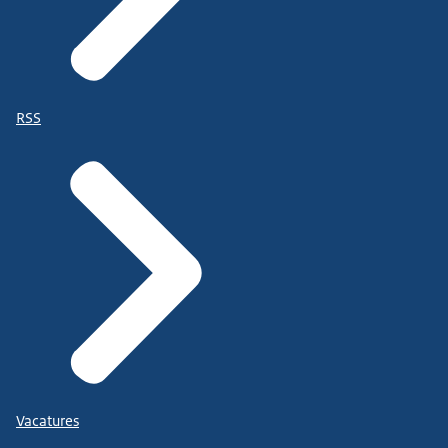
RSS
Vacatures