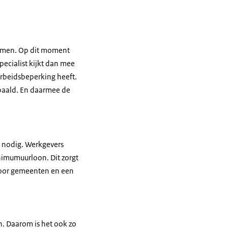
nemen. Op dit moment
ecialist kijkt dan mee
arbeidsbeperking heeft.
epaald. En daarmee de
r nodig. Werkgevers
nimumuurloon. Dit zorgt
 voor gemeenten en een
en. Daarom is het ook zo