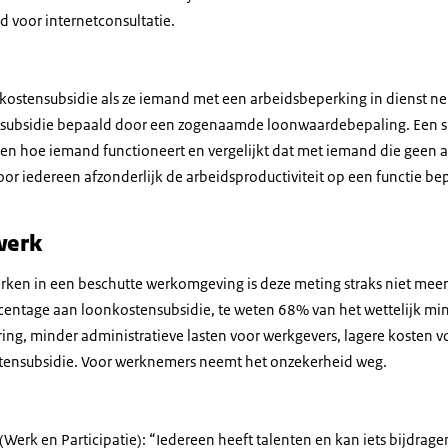
d voor internetconsultatie.
nkostensubsidie als ze iemand met een arbeidsbeperking in dienst 
 subsidie bepaald door een zogenaamde loonwaardebepaling. Een sp
en hoe iemand functioneert en vergelijkt dat met iemand die geen 
or iedereen afzonderlijk de arbeidsproductiviteit op een functie b
werk
ken in een beschutte werkomgeving is deze meting straks niet mee
rcentage aan loonkostensubsidie, te weten 68% van het wettelijk mi
ring, minder administratieve lasten voor werkgevers, lagere kosten
tensubsidie. Voor werknemers neemt het onzekerheid weg.
 (Werk en Participatie): “Iedereen heeft talenten en kan iets bijdrag