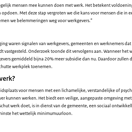
ogelijk mensen mee kunnen doen met werk. Het betekent voldoening, 
n opdoen. Met deze stap vergroten we die kans voor mensen die in 
emen we belemmeringen weg voor werkgevers.”
iging waren signalen van werkgevers, gemeenten en werknemers dat 
t vastgesteld. Onderzoek toonde dit vervolgens aan. Wanneer het w
gevers gemiddeld bijna 20% meer subsidie dan nu. Daardoor zullen
chutte werkplek toenemen.
werk?
idsplaats voor mensen met een lichamelijke, verstandelijke of psych
ever kunnen werken. Het biedt een veilige, aangepaste omgeving met
chut werk doet, is in dienst van de gemeente, een sociaal ontwikkel
nminste het wettelijk minimumuurloon.