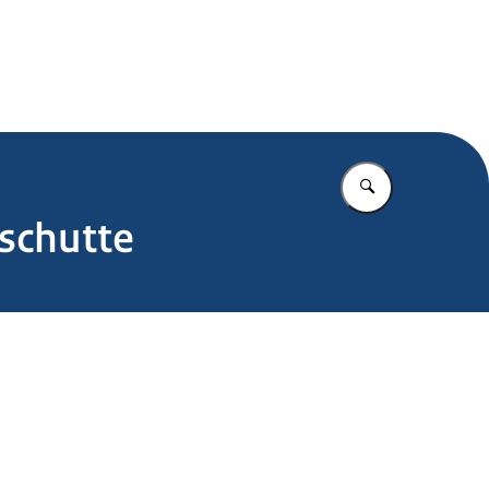
.nl
Vul in wat u z
schutte