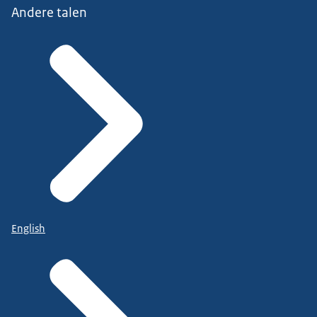
Andere talen
English