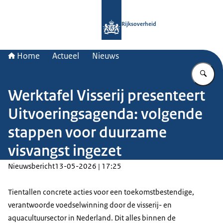
Naar de homepage van Rijksoverheid
Rijksoverheid
Home
Actueel
Nieuws
Vu
Werktafel Visserij presenteert
Uitvoeringsagenda: volgende
stappen voor duurzame
visvangst ingezet
Nieuwsbericht
13-05-2026 | 17:25
Tientallen concrete acties voor een toekomstbestendige,
verantwoorde voedselwinning door de visserij- en
aquacultuursector in Nederland. Dit alles binnen de