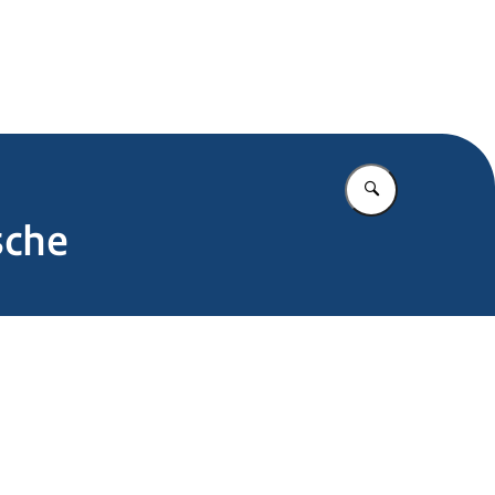
.nl
Vul in wat u z
sche