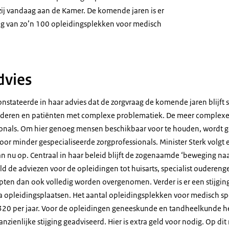
t zij vandaag aan de Kamer. De komende jaren is er
ng van zo’n 100 opleidingsplekken voor medisch
dvies
nstateerde in haar advies dat de zorgvraag de komende jaren blijft 
deren en patiënten met complexe problematiek. De meer complexe
onals. Om hier genoeg mensen beschikbaar voor te houden, wordt 
 minder gespecialiseerde zorgprofessionals. Minister Sterk volgt 
n nu op. Centraal in haar beleid blijft de zogenaamde ‘beweging naa
ld de adviezen voor de opleidingen tot huisarts, specialist ouderen
pten dan ook volledig worden overgenomen. Verder is er een stijging
a opleidingsplaatsen. Het aantal opleidingsplekken voor medisch spe
320 per jaar. Voor de opleidingen geneeskunde en tandheelkunde he
nzienlijke stijging geadviseerd. Hier is extra geld voor nodig. Op 