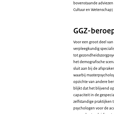
bovenstaande adviezen v
Cultuur en Wetenschap) 
GGZ-beroe
Voor een groot deel van
verpleegkundig speciali
tot gezondheidszorgpsyc
het demografische scena
sluit aan bij de afsprak
waarbij masterpsycholo
opzichte van andere bero
blijkt dat het blijvend
capaciteit in de gespec
zelfstandige praktijke
psychologen voor de ac