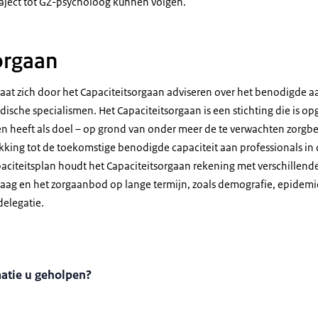
raject tot GZ-psycholoog kunnen volgen.
orgaan
laat zich door het Capaciteitsorgaan adviseren over het benodigde a
edische specialismen. Het Capaciteitsorgaan is een stichting die is o
 en heeft als doel – op grond van onder meer de te verwachten zorgbe
king tot de toekomstige benodigde capaciteit aan professionals in de
iteitsplan houdt het Capaciteitsorgaan rekening met verschillende
vraag en het zorgaanbod op lange termijn, zoals demografie, epidemi
elegatie.
matie u geholpen?