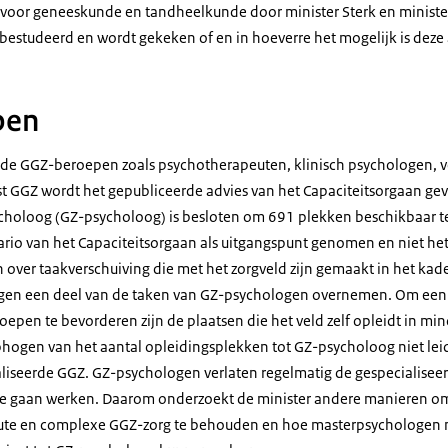
oor geneeskunde en tandheelkunde door minister Sterk en minister
bestudeerd en wordt gekeken of en in hoeverre het mogelijk is deze
pen
 de GGZ-beroepen zoals psychotherapeuten, klinisch psychologen, v
st GGZ wordt het gepubliceerde advies van het Capaciteitsorgaan gev
holoog (GZ-psycholoog) is besloten om 691 plekken beschikbaar te 
rio van het Capaciteitsorgaan als uitgangspunt genomen en niet het
en over taakverschuiving die met het zorgveld zijn gemaakt in het ka
gen een deel van de taken van GZ-psychologen overnemen. Om een g
epen te bevorderen zijn de plaatsen die het veld zelf opleidt in mi
 ophogen van het aantal opleidingsplekken tot GZ-psycholoog niet le
ialiseerde GGZ. GZ-psychologen verlaten regelmatig de gespecialiseer
n te gaan werken. Daarom onderzoekt de minister andere manieren o
ute en complexe GGZ-zorg te behouden en hoe masterpsychologen m