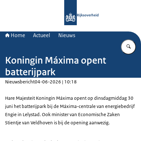
Naar de homepage van Rijksoverheid
Rijksoverheid
Home
Actueel
Nieuws
Vu
Koningin Máxima opent
batterijpark
Nieuwsbericht
04-06-2026 | 10:18
Hare Majesteit Koningin Máxima opent op dinsdagmiddag 30
juni het batterijpark bij de Máxima-centrale van energiebedrijf
Engie in Lelystad. Ook minister van Economische Zaken
Stientje van Veldhoven is bij de opening aanwezig.