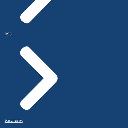
RSS
Vacatures