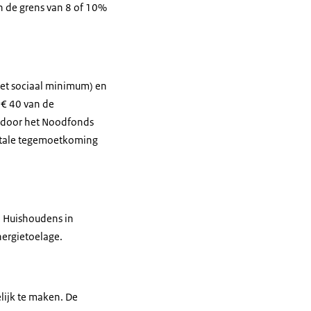
n de grens van 8 of 10%
et sociaal minimum) en
 € 40 van de
d door het Noodfonds
otale tegemoetkoming
 Huishoudens in
nergietoelage.
ijk te maken. De