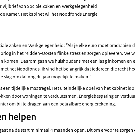
ster Vijlbrief van Sociale Zaken en Werkgelegenheid
ede Kamer. Het kabinet wil het Noodfonds Energie
Sociale Zaken en Werkgelegenheid: “Als je elke euro moet omdraaien 
oorlog in het Midden-Oosten flinke stress en zorgen opleveren. We w
men komen. Daarom gaan we huishoudens met een laag inkomen en 
et het Noodfonds. Ik vind het belangrijk dat iedereen die recht hee
 de slag om dat nog dit jaar mogelijk te maken.”
 een tijdelijke maatregel. Het uiteindelijke doel van het kabinet i
kken door woningen te verduurzamen. Energiebesparing en verdu
anier om bij te dragen aan een betaalbare energierekening.
n helpen
aat na de start minimaal 4 maanden open. Dit om ervoor te zorgen