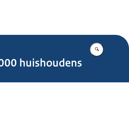
.nl
Vul in wat u z
.000 huishoudens