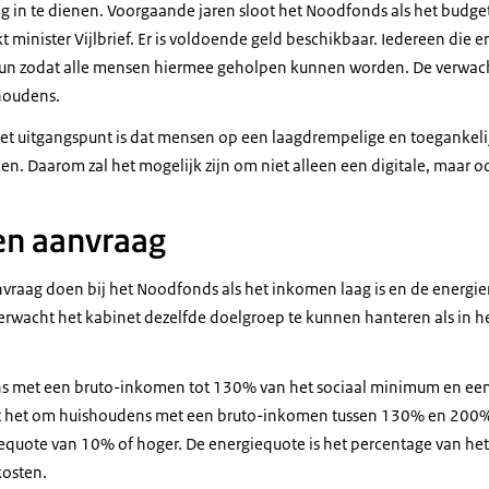
in te dienen. Voorgaande jaren sloot het Noodfonds als het budget
 minister Vijlbrief. Er is voldoende geld beschikbaar. Iedereen die e
teun zodat alle mensen hiermee geholpen kunnen worden. De verwach
houdens.
t het uitgangspunt is dat mensen op een laagdrempelige en toegankel
n. Daarom zal het mogelijk zijn om niet alleen een digitale, maar 
n aanvraag
raag doen bij het Noodfonds als het inkomen laag is en de energi
 verwacht het kabinet dezelfde doelgroep te kunnen hanteren als in he
s met een bruto-inkomen tot 130% van het sociaal minimum en ee
at het om huishoudens met een bruto-inkomen tussen 130% en 200% 
quote van 10% of hoger. De energiequote is het percentage van he
kosten.