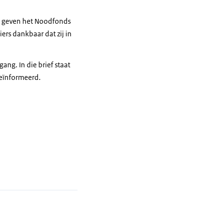
te geven het Noodfonds
ers dankbaar dat zij in
ang. In die brief staat
eïnformeerd.