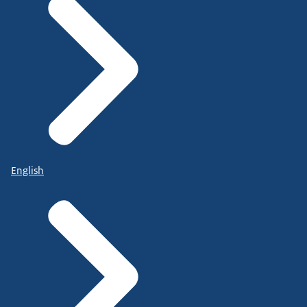
English