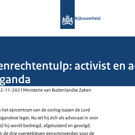
Naar de homepage van Rijksoverheid
Rijksoverheid
echtentulp: activist en a
eganda
02-11-2021
Ministerie van Buitenlandse Zaken
in het epicentrum van de oorlog tussen de Lord
gandese leger. Nu zet hij zich als advocaat in voor
l hij wordt bedreigd, afgeluisterd en gevolgd.
an de drie overgebleven genomineerden voor de