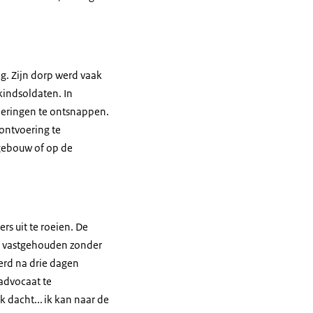
g. Zijn dorp werd vaak
kindsoldaten. In
voeringen te ontsnappen.
ontvoering te
kgebouw of op de
s uit te roeien. De
g vastgehouden zonder
erd na drie dagen
 advocaat te
 dacht... ik kan naar de