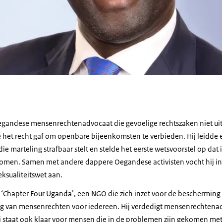
egandese mensenrechtenadvocaat die gevoelige rechtszaken niet uit 
ie het recht gaf om openbare bijeenkomsten te verbieden. Hij leidd
 marteling strafbaar stelt en stelde het eerste wetsvoorstel op dat
men. Samen met andere dappere Oegandese activisten vocht hij in
sualiteitswet aan.
n ‘Chapter Four Uganda’, een NGO die zich inzet voor de bescherming
ng van mensenrechten voor iedereen. Hij verdedigt mensenrechtenac
j staat ook klaar voor mensen die in de problemen zijn gekomen me