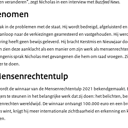
gen veranderen”
,
zegt Nicholas in een interview met
Buzzfeed
News
.
enomen
ak in de problemen met de staat. Hij wordt bedreigd, afgeluisterd e
anloop naar de verkiezingen gearresteerd en vastgehouden. Hij wer
ing heeft geen bewijs geleverd. Hij bracht Kerstmis en Nieuwjaar do
 zien deze aanklacht als een manier om zijn werk als mensenrechte
angenis sprak Nicholas met gevangenen die hem om raad vroegen. Zi
er te doen.
Mensenrechtentulp
ordt de winnaar van de Mensenrechtentulp 2021 bekendgemaakt. E
s te steunen in het belangrijke werk dat zij doen: het belichten, 
enrechten wereldwijd. De winnaar ontvangt 100.000 euro en een br
s wint, krijgt hij meer internationale zichtbaarheid en erkenning en k
en.