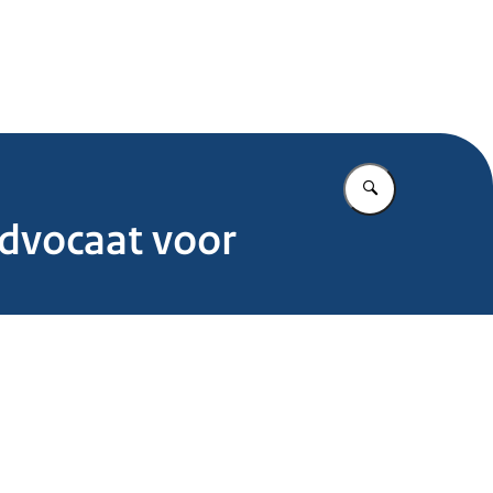
.nl
Vul in wat u z
dvocaat voor