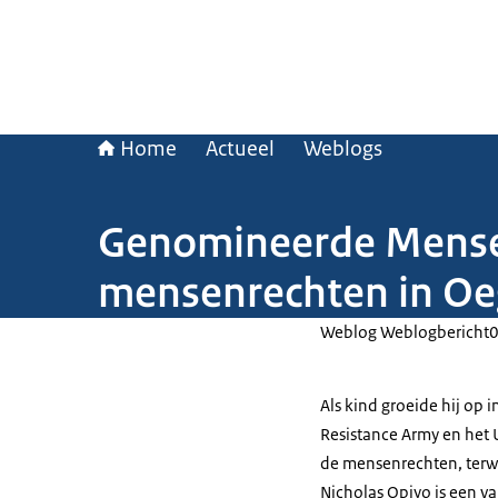
Home
Actueel
Weblogs
Genomineerde Mensenr
mensenrechten in O
Weblog Weblogbericht
Als kind groeide hij op 
Resistance Army en het U
de mensenrechten, terwij
Nicholas Opiyo is een v