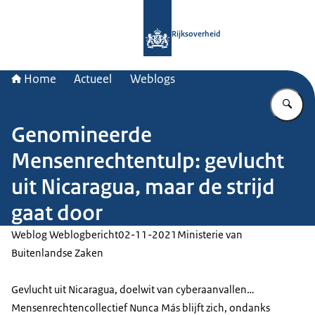
Naar de homepage van Rijksoverheid
Rijksoverheid
Home
Actueel
Weblogs
Vu
Genomineerde
Mensenrechtentulp: gevlucht
uit Nicaragua, maar de strijd
gaat door
Weblog Weblogbericht
02-11-2021
Ministerie van
Buitenlandse Zaken
Gevlucht uit Nicaragua, doelwit van cyberaanvallen…
Mensenrechtencollectief Nunca Más blijft zich, ondanks