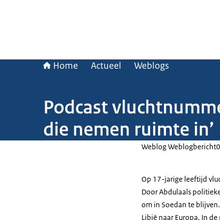
Home
Actueel
Weblogs
Podcast vluchtnumme
die nemen ruimte in’
Weblog Weblogbericht
Op 17-jarige leeftijd vl
Door Abdulaals politieke
om in Soedan te blijven.
Libië naar Europa. In d