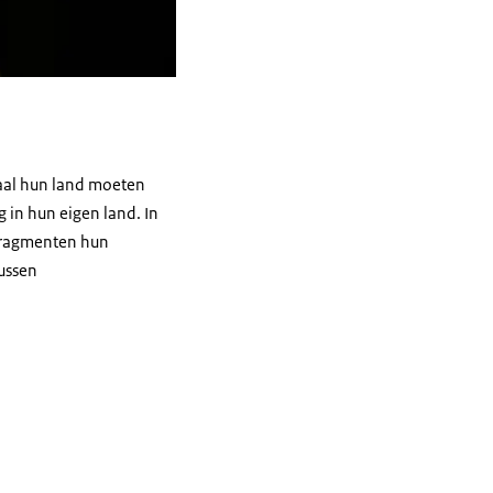
laal hun land moeten
g in hun eigen land. In
kfragmenten hun
ussen