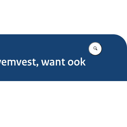
.nl
Vul in wat u z
wemvest, want ook