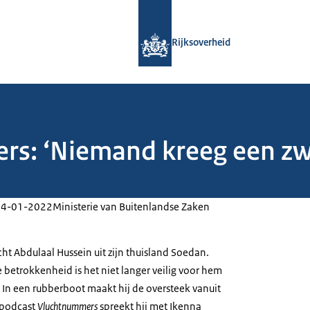
Naar de homepage van Rijksoverheid
Rijksoverheid
rs: ‘Niemand kreeg een z
04-01-2022
Ministerie van Buitenlandse Zaken
ucht Abdulaal Hussein uit zijn thuisland Soedan.
 betrokkenheid is het niet langer veilig voor hem
 In een rubberboot maakt hij de oversteek vanuit
e podcast
Vluchtnummers
spreekt hij met Ikenna