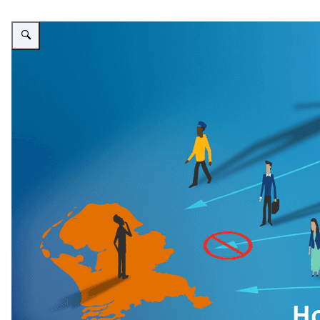
Vergroot afbeelding Hoe houden we terreur buiten de deur?