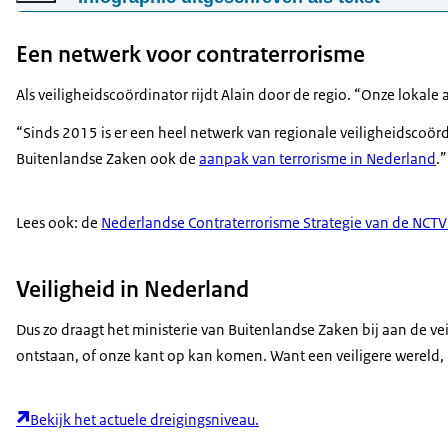
Wereldwijd tegengaan van gewelddadig extremisme
Een netwerk voor contraterrorisme
Inzet Nederlands diplomatiek netwerk 2021
Als veiligheidscoördinator rijdt Alain door de regio. “Onze lokal
6 veiligheidsregio's (Westelijke Balkan, Ghana, Oost-A
26 programma's
“Sinds 2015 is er een heel netwerk van regionale veiligheidscoörd
10 miljoen per jaar
Buitenlandse Zaken ook de
aanpak van terrorisme in Nederland
.”
Lees ook: de
Nederlandse Contraterrorisme Strategie van de NCT
Veiligheid in Nederland
Dus zo draagt het ministerie van Buitenlandse Zaken bij aan de v
ontstaan, of onze kant op kan komen. Want een veiligere wereld, i
Bekijk het actuele dreigingsniveau.