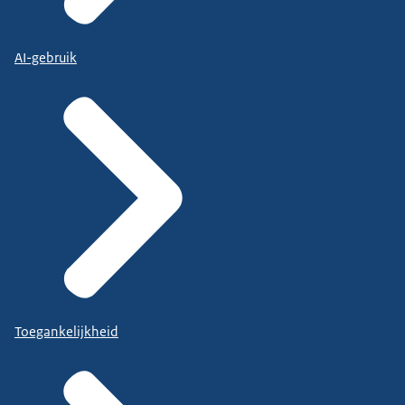
AI-gebruik
Toegankelijkheid