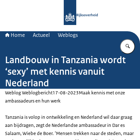
Naar de homepage van Rijksoverheid
Rijksoverheid
Home
Actueel
Weblogs
Vu
Landbouw in Tanzania wordt
‘sexy’ met kennis vanuit
Nederland
Weblog Weblogbericht
17-08-2023
Maak kennis met onze
ambassadeurs en hun werk
Tanzania is volop in ontwikkeling en Nederland wil daar graag
aan bijdragen, zegt de Nederlandse ambassadeur in Dar es
Salaam, Wiebe de Boer. ‘Mensen trekken naar de steden, maar