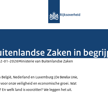
Naar de homepage van Rijksoverheid
Rijksoverheid
itenlandse Zaken in begrijp
02-01-2026
Ministerie van Buitenlandse Zaken
 België, Nederland en Luxemburg (
De Benelux Unie
,
d voor onze veiligheid en economische groei. Wat
 En welk land is voorzitter? We leggen het uit.
 moet weten over de Benelux