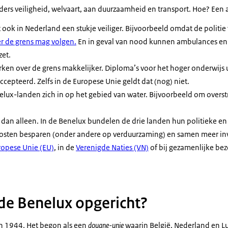
ders veiligheid, welvaart, aan duurzaamheid en transport. Hoe? Een
ook in Nederland een stukje veiliger. Bijvoorbeeld omdat de politi
r de grens mag volgen.
En in geval van nood kunnen ambulances en
zet.
en over de grens makkelijker. Diploma’s voor het hoger onderwijs 
cepteerd. Zelfs in de Europese Unie geldt dat (nog) niet.
elux-landen zich in op het gebied van water. Bijvoorbeeld om overs
 dan alleen. In de Benelux bundelen de drie landen hun politieke e
sten besparen (onder andere op verduurzaming) en samen meer inv
ropese Unie (EU)
, in de
Verenigde Naties (VN)
of bij gezamenlijke be
de Benelux opgericht?
in 1944. Het begon als een
douane-unie
waarin België, Nederland en 