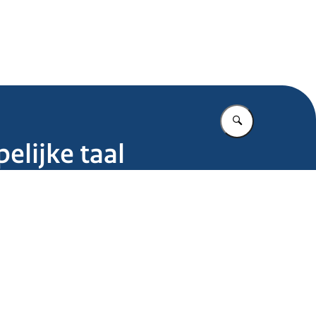
.nl
Vul in wat u z
elijke taal