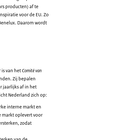
rs producten) af te
nspiratie voor de EU. Zo
 Benelux. Daarom wordt
 is van het
Comité van
nden. Zij bepalen
aarlijks af in het
richt Nederland zich op:
erke interne markt en
e markt oplevert voor
rsterken, zodat
terken van de