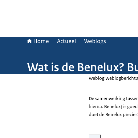
Home
Actueel
Weblogs
Wat is de Benelux? Bu
Weblog Weblogbericht
De samenwerking tussen
hierna: Benelux) is goe
doet de Benelux precies?
Vergroot afbeelding Wat je