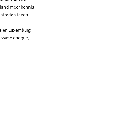
rland meer kennis
 optreden tegen
gië en Luxemburg.
rzame energie,