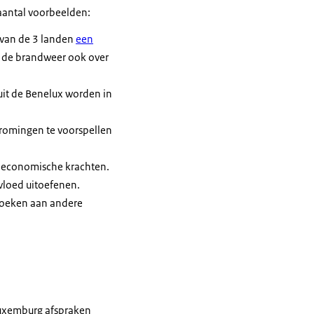
 aantal voorbeelden:
e van de 3 landen
een
 de brandweer ook over
uit de Benelux worden in
tromingen te voorspellen
n economische krachten.
loed uitoefenen.
zoeken aan andere
Luxemburg afspraken