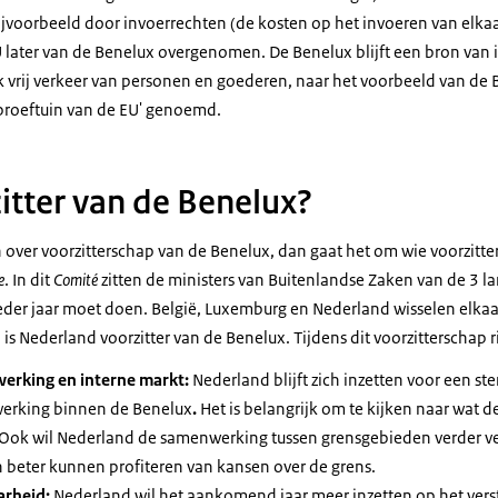
jvoorbeeld door invoerrechten (de kosten op het invoeren van elkaa
U later van de Benelux overgenomen. De Benelux blijft een bron van i
 vrij verkeer van personen en goederen, naar het voorbeeld van de
proeftuin van de EU' genoemd.
zitter van de Benelux?
ver voorzitterschap van de Benelux, dan gaat het om wie voorzitter
e
. In dit
Comité
zitten de ministers van Buitenlandse Zaken
van de 3
la
er jaar moet doen. België, Luxemburg en Nederland wisselen elkaar j
 is Nederland voorzitter van de Benelux. Tijdens dit voorzitterschap 
rking en interne markt:
Nederland blijft zich inzetten voor een st
rking binnen de Benelux
.
Het is belangrijk om te kijken naar wat d
. Ook wil Nederland de samenwerking tussen grensgebieden verder ve
 beter kunnen profiteren van kansen over de grens.
arheid:
Nederland wil het aankomend jaar meer inzetten op het vers