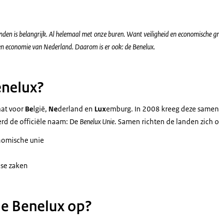
n is belangrijk. Al helemaal met onze buren. Want veiligheid en economische gr
 en economie van Nederland. Daarom is er ook: de Benelux.
enelux?
aat voor
Be
lgië,
Ne
derland en
Lux
emburg. In 2008 kreeg deze same
rd de officiële naam: De
Benelux Unie
. Samen richten de landen zich 
nomische unie
dse zaken
de Benelux op?