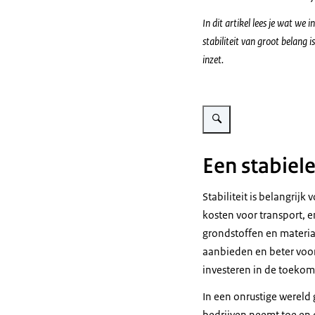
In dit artikel lees je wat w
stabiliteit van groot belang 
inzet.
Vergroot afbeelding Contain
Een stabiel
Stabiliteit is belangrij
kosten voor transport, 
grondstoffen en materi
aanbieden en beter vooru
investeren in de toekoms
In een onrustige wereld
bedrijven neemt toe en d