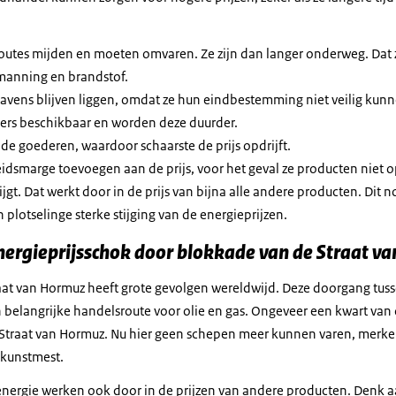
outes mijden en moeten omvaren. Ze zijn dan langer onderweg. Dat z
manning en brandstof.
havens blijven liggen, omdat ze hun eindbestemming niet veilig kun
ners beschikbaar en worden deze duurder.
de goederen, waardoor schaarste de prijs opdrijft.
eidsmarge toevoegen aan de prijs, voor het geval ze producten niet o
tijgt. Dat werkt door in de prijs van bijna alle andere producten. Di
 plotselinge sterke stijging van de energieprijzen.
nergieprijsschok door blokkade van de Straat v
at van Hormuz heeft grote gevolgen wereldwijd. Deze doorgang tuss
 belangrijke handelsroute voor olie en gas. Ongeveer een kwart van
 Straat van Hormuz. Nu hier geen schepen meer kunnen varen, merken
n kunstmest.
nergie werken ook door in de prijzen van andere producten. Denk aa