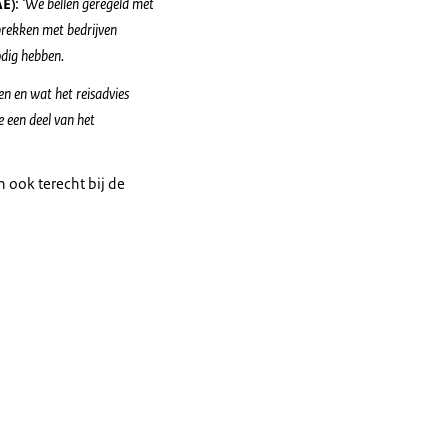
AE)
:
‘We bellen geregeld met
prekken met bedrijven
odig hebben.
en en wat het reisadvies
e een deel van het
 ook terecht bij de