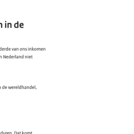
 in de
 derde van ons inkomen
n Nederland niet
in de wereldhandel,
d duren. Dat komt