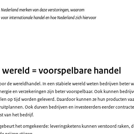
e in Nederland merken van deze verstoringen, waarom
is voor internationale handel en hoe Nederland zich hiervoor
erschip
e wereld = voorspelbare handel
k voor de wereldhandel. In een stabiele wereld weten bedrijven beter w
energie en verzekeringen zijn beter voorspelbaar. Ook kunnen bedrij
alen op tijd worden geleverd. Daardoor kunnen ze hun producten v
itplannen. Ook durven bedrijven en investeerders eerder contracten 
t van het bedrijf.
 gebeurt het omgekeerde: leveringsketens kunnen verstoord raken, 
e prijzen stijgen.