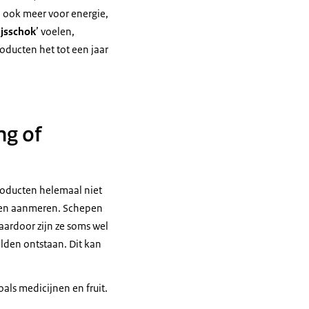
n ook meer voor energie,
ijsschok
’ voelen,
oducten het tot een jaar
ng of
roducten helemaal niet
nnen aanmeren. Schepen
ardoor zijn ze soms wel
lden ontstaan. Dit kan
als medicijnen en fruit.