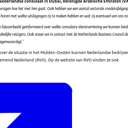
Nederlandse consulaat in Dubai, Verenigde Arabische Emiraten (V
 vragen hoe het met hen gaat. Ook hebben we een aantal sectorale rondetafelges
horen met welke uitdagingen zij te maken hebben en wat zij eventueel van ons n
n bijvoorbeeld geïnformeerd over welke consulaire dienstverlening we kunnen bied
kelijke reizigers. Ook staan we in contact met de Netherlands Business Council di
rtegenwoordigt.’
 over de situatie in het Midden-Oosten kunnen Nederlandse bedrijven
nemend Nederland (RVO). Op de website van RVO vinden ze ook