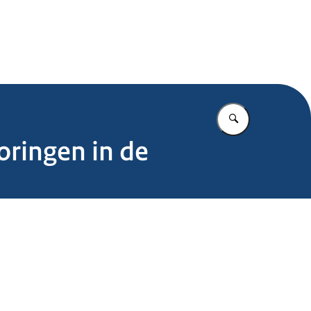
.nl
Vul in wat u z
oringen in de