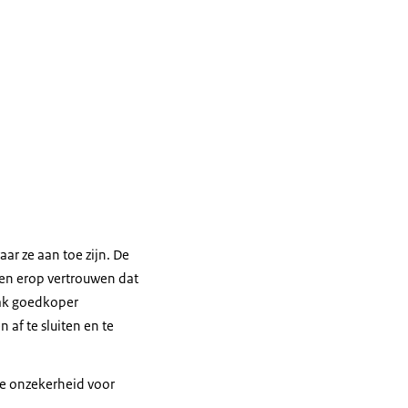
aar ze aan toe zijn. De
ven erop vertrouwen dat
aak goedkoper
af te sluiten en te
de onzekerheid voor