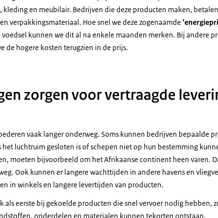
l, kleding en meubilair. Bedrijven die deze producten maken, betale
n en verpakkingsmateriaal. Hoe snel we deze zogenaamde
‘energiepr
Bij voedsel kunnen we dit al na enkele maanden merken. Bij andere pr
 de hogere kosten terugzien in de prijs.
ngen zorgen voor vertraagde leveri
 goederen vaak langer onderweg. Soms kunnen bedrijven bepaalde p
ls het luchtruim gesloten is of schepen niet op hun bestemming ku
en, moeten bijvoorbeeld om het Afrikaanse continent heen varen. Da
weg. Ook kunnen er langere wachttijden in andere havens en vliegve
en in winkels en langere levertijden van producten.
 als eerste bij gekoelde producten die snel vervoer nodig hebben, zo
ndstoffen, onderdelen en materialen kunnen tekorten ontstaan.