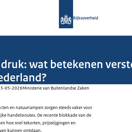
Naar de homepage van Rijksoverheid
Rijksoverheid
druk: wat betekenen verst
ederland?
13-05-2026
Ministerie van Buitenlandse Zaken
cten en natuurrampen zorgen steeds vaker voor
ijke handelsroutes. De recente blokkade van de
ien hoe snel tekorten, prijsstijgingen en
jven kunnen ontstaan.