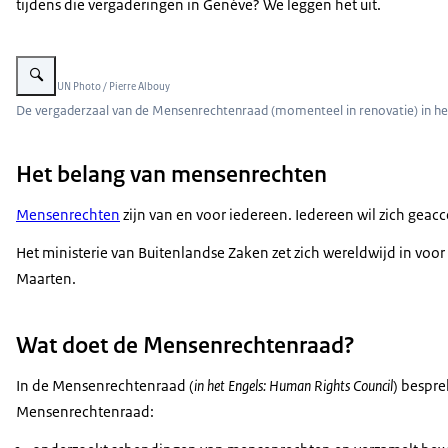
tijdens die vergaderingen in Genève? We leggen het uit.
Vergroot afbeelding VN Mensenrechtenraad
Beeld: © UN Photo / Pierre Albouy
De vergaderzaal van de Mensenrechtenraad (momenteel in renovatie) in het 
Het belang van mensenrechten
Mensenrechten
zijn van en voor iedereen. Iedereen wil zich geacc
Het ministerie van Buitenlandse Zaken zet zich wereldwijd in voor
Maarten.
Wat doet de Mensenrechtenraad?
In de Mensenrechtenraad (
in het Engels:
Human Rights Council
) bespr
Mensenrechtenraad: