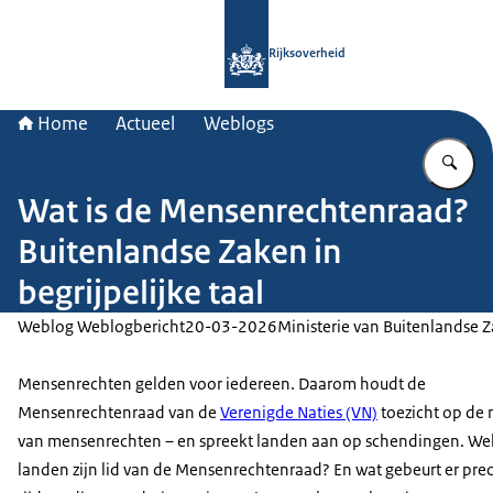
Naar de homepage van Rijksoverheid
Rijksoverheid
Home
Actueel
Weblogs
Vu
Wat is de Mensenrechtenraad?
Buitenlandse Zaken in
begrijpelijke taal
Weblog Weblogbericht
20-03-2026
Ministerie van Buitenlandse 
Mensenrechten gelden voor iedereen. Daarom houdt de
Mensenrechtenraad van de
Verenigde Naties (VN)
toezicht op de 
van mensenrechten – en spreekt landen aan op schendingen. We
landen zijn lid van de Mensenrechtenraad? En wat gebeurt er prec