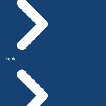
English