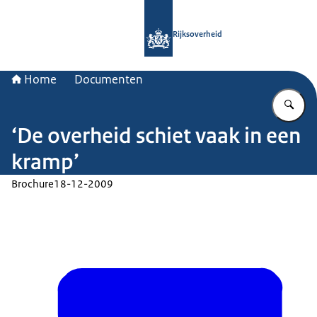
Naar de homepage van Rijksoverheid
Rijksoverheid
Home
Documenten
Vu
‘De overheid schiet vaak in een
kramp’
Brochure
18-12-2009