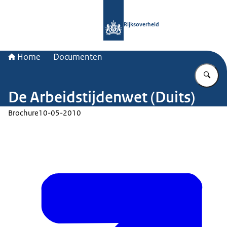
Naar de homepage van Rijksoverheid
Rijksoverheid
Home
Documenten
Vu
De Arbeidstijdenwet (Duits)
Brochure
10-05-2010