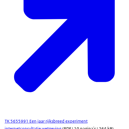
TK 5655991 Een jaar rijksbreed experiment
internetconsultatie wetgeving
(PDF | 10 pagina's | 264 kB)