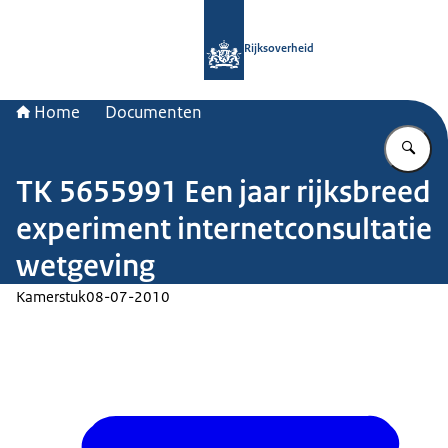
Naar de homepage van Rijksoverheid
Rijksoverheid
Home
Documenten
Vu
TK 5655991 Een jaar rijksbreed
experiment internetconsultatie
wetgeving
Kamerstuk
08-07-2010