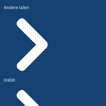
Andere talen
English