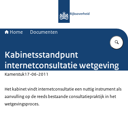
Naar de homepage van Rijksoverheid
Rijksoverheid
Home
Documenten
Vu
Kabinetsstandpunt
internetconsultatie wetgeving
Kamerstuk
17-06-2011
Het kabinet vindt internetconsultatie een nuttig instrument als
aanvulling op de reeds bestaande consultatiepraktijk in het
wetgevingsproces.