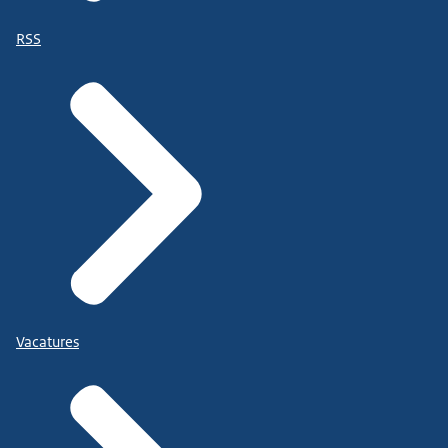
RSS
Vacatures