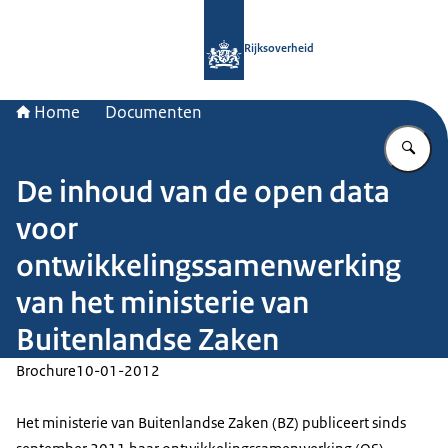
Naar de homepage van Rijksoverheid
Rijksoverheid
Home
Documenten
Vu
De inhoud van de open data
voor
ontwikkelingssamenwerking
van het ministerie van
Buitenlandse Zaken
Brochure
10-01-2012
Het ministerie van Buitenlandse Zaken (BZ) publiceert sinds