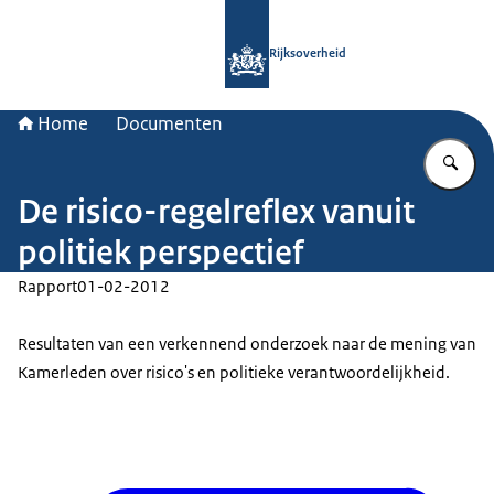
Naar de homepage van Rijksoverheid
Rijksoverheid
Home
Documenten
Vu
De risico-regelreflex vanuit
politiek perspectief
Rapport
01-02-2012
Resultaten van een verkennend onderzoek naar de mening van
Kamerleden over risico's en politieke verantwoordelijkheid.