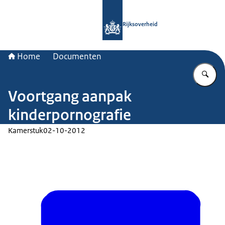
Naar de homepage van Rijksoverheid
Rijksoverheid
Home
Documenten
Vu
Voortgang aanpak
kinderpornografie
Kamerstuk
02-10-2012