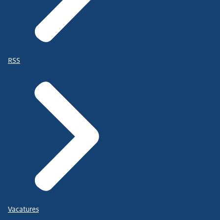
RSS
Vacatures