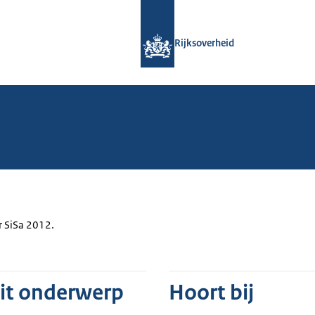
Naar de homepage van Rijksoverheid
Rijksoverheid
r SiSa 2012.
dit onderwerp
Hoort bij