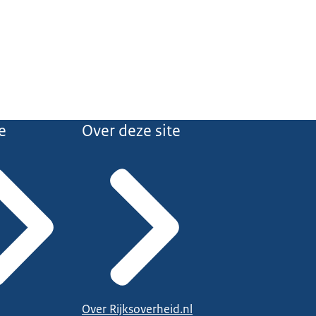
e
Over deze site
Over Rijksoverheid.nl