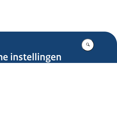
.nl
Vul in wat u z
e instellingen