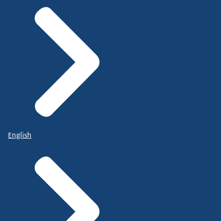
English