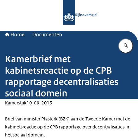
Naar de homepage van Rijksoverheid
Rijksoverheid
Home
Documenten
Vu
Kamerbrief met
kabinetsreactie op de CPB
rapportage decentralisaties
sociaal domein
Kamerstuk
10-09-2013
Brief van minister Plasterk (BZK) aan de Tweede Kamer met de
kabinetsreactie op de CPB rapportage over decentralisaties in
het sociaal domein.