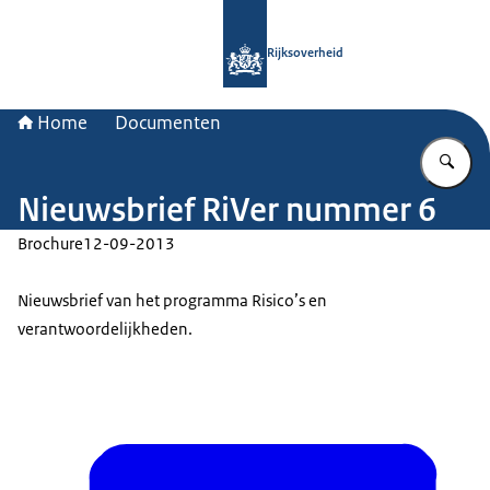
Naar de homepage van Rijksoverheid
Rijksoverheid
Home
Documenten
Vu
Nieuwsbrief RiVer nummer 6
Brochure
12-09-2013
Nieuwsbrief van het programma Risico’s en
verantwoordelijkheden.