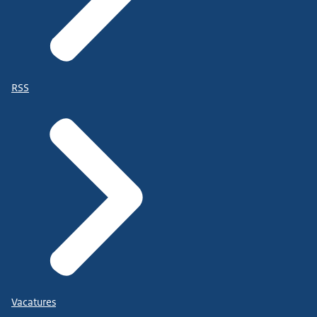
RSS
Vacatures