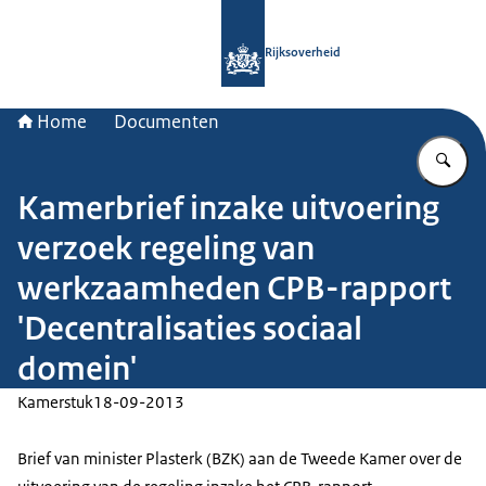
Naar de homepage van Rijksoverheid
Rijksoverheid
Home
Documenten
Vu
Kamerbrief inzake uitvoering
verzoek regeling van
werkzaamheden CPB-rapport
'Decentralisaties sociaal
domein'
Kamerstuk
18-09-2013
Brief van minister Plasterk (BZK) aan de Tweede Kamer over de