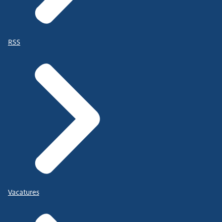
RSS
Vacatures