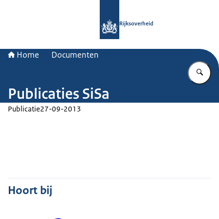
Naar de homepage van Rijksoverheid
Rijksoverheid
Home
Documenten
Vu
Publicaties SiSa
Publicatie
27-09-2013
Hoort bij