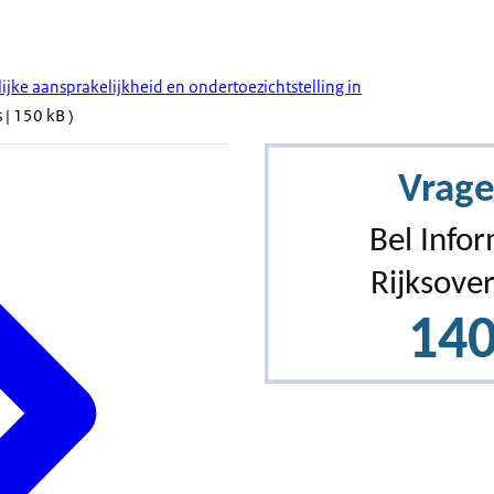
ijke aansprakelijkheid en ondertoezichtstelling in
 | 150 kB )