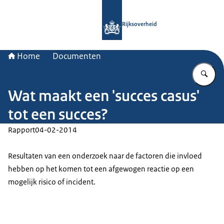
Naar de homepage van Rijksoverheid
Rijksoverheid
Home
Documenten
Vu
Wat maakt een 'succes casus'
tot een succes?
Rapport
04-02-2014
Resultaten van een onderzoek naar de factoren die invloed
hebben op het komen tot een afgewogen reactie op een
mogelijk risico of incident.