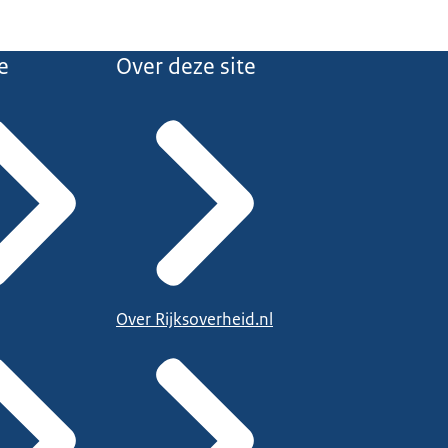
e
Over deze site
Over Rijksoverheid.nl