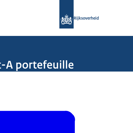
Naar de homepage van Rijksoverheid
Rijksoverheid
-A portefeuille