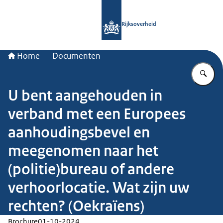
Naar de homepage van Rijksoverheid
Rijksoverheid
Home
Documenten
Vu
U bent aangehouden in
verband met een Europees
aanhoudingsbevel en
meegenomen naar het
(politie)bureau of andere
verhoorlocatie. Wat zijn uw
rechten? (Oekraïens)
Brochure
01-10-2024