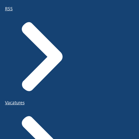
RSS
Vacatures